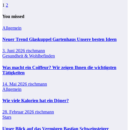
Seitennummerierung
1
2
der
You missed
Beiträge
Allgemein
Neuer Trend Glaskuppel Gartenhaus Unsere besten Ideen
3. Juni 2026
rischmann
Gesundheit & Wohlbefinden
Was macht ein Coiffeur? Wir zeigen Ihnen die wichtigsten
Tätigkeiten
14. Mai 2026
rischmann
Allgemein
Wie viele Kalorien hat ein Döner?
28. Februar 2026
rischmann
Stars
Unser Blick auf das Vermögen Bastian Schweinsteiger